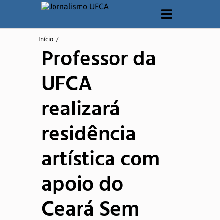
O CURSO
Início
/
Professor da
Apresentação
UFCA
Matriz Curricular
realizará
Documentos
residência
Laboratórios
artística com
QUEM SOMOS
apoio do
Corpo Docente
Ceará Sem
Corpo Técnico