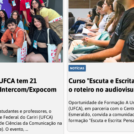
NOTÍCIAS
 UFCA tem 21
Curso "Escuta e Escrit
o Intercom/Expocom
o roteiro no audiovisu
Oportunidade de Formação A Uni
(UFCA), em parceria com o Centr
tudantes e professores, o
Esmeraldo, convida a comunidad
e Federal do Cariri (UFCA)
formação "Escuta e Escrita: Pensa
de Ciências da Comunicação na
 O evento, ...