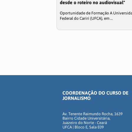
desde o roteiro no audiovisual"
Oportunidade de Formação A Universid
Federal do Cariri (UFCA), em ...
COORDENAÇÃO DO CURSO DE
JORNALISMO
Av. Tenente Raimundo Rocha, 1639
Bairro Cidade Universitária,
Juazeiro do Norte - Ceará
UFCA | Bloco E, Sala E09