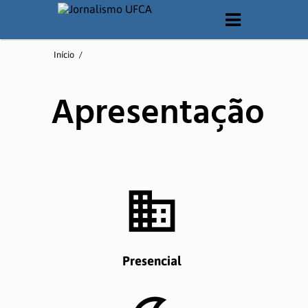
O CURSO
Início
/
Apresentação
Apresentação
Matriz Curricular
Documentos
Laboratórios
QUEM SOMOS
Presencial
Corpo Docente
Corpo Técnico