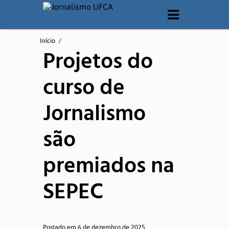
O CURSO
Início
/
Projetos do
Apresentação
curso de
Matriz Curricular
Jornalismo
Documentos
são
Laboratórios
premiados na
QUEM SOMOS
SEPEC
Corpo Docente
Corpo Técnico
Postado em 6 de dezembro de 2025