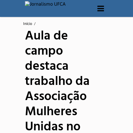
O CURSO
Início
/
Aula de
Apresentação
campo
Matriz Curricular
destaca
Documentos
trabalho da
Laboratórios
Associação
QUEM SOMOS
Mulheres
Corpo Docente
Unidas no
Corpo Técnico