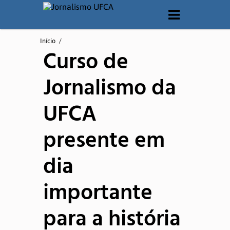
O CURSO
Início
/
Curso de
Apresentação
Jornalismo da
Matriz Curricular
UFCA
Documentos
presente em
Laboratórios
dia
QUEM SOMOS
importante
Corpo Docente
para a história
Corpo Técnico