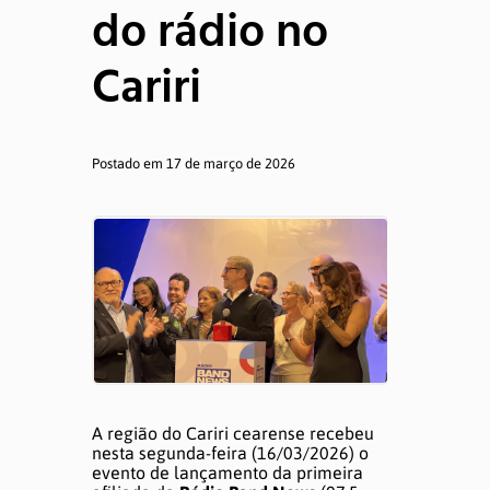
do rádio no
ATUALIZAÇÕES
Cariri
Notícias
Postado em 17 de março de 2026
Informes
MEMÓRIA
Semana de Jornalismo
TCCs
Produções
A região do Cariri cearense recebeu
nesta segunda-feira (16/03/2026) o
evento de lançamento da primeira