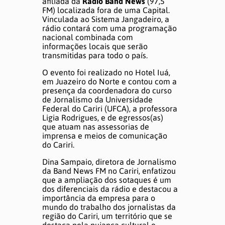
afiliada da
Rádio Band News
(97,5
DÚVIDAS E AJUDA
FM) localizada fora de uma Capital.
Vinculada ao Sistema Jangadeiro, a
rádio contará com uma programação
nacional combinada com
informações locais que serão
transmitidas para todo o país.
O evento foi realizado no Hotel Iuá,
em Juazeiro do Norte e contou com a
presença da coordenadora do curso
de Jornalismo da Universidade
Federal do Cariri (UFCA), a professora
Ligia Rodrigues, e de egressos(as)
que atuam nas assessorias de
imprensa e meios de comunicação
do Cariri.
Dina Sampaio, diretora de Jornalismo
da Band News FM no Cariri, enfatizou
que a ampliação dos sotaques é um
dos diferenciais da rádio e destacou a
importância da empresa para o
mundo do trabalho dos jornalistas da
região do Cariri, um território que se