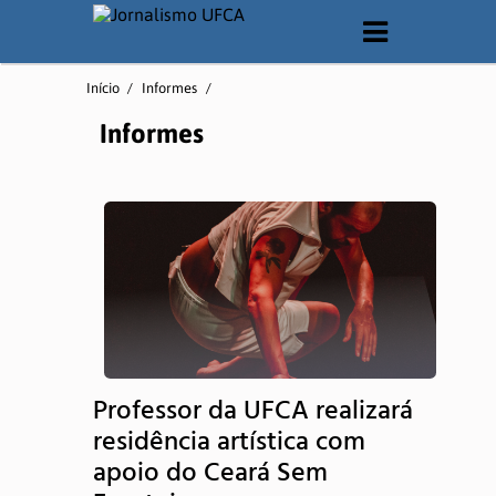
O CURSO
Início
/
Informes
/
Apresentação
Informes
Matriz Curricular
Documentos
Laboratórios
QUEM SOMOS
Professor da UFCA realizará
Corpo Docente
residência artística com
apoio do Ceará Sem
Corpo Técnico