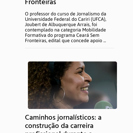
Fronteiras
ATUALIZAÇÕES
O professor do curso de Jornalismo da
Universidade Federal do Cariri (UFCA),
Joubert de Albuquerque Arrais, foi
contemplado na categoria Mobilidade
Notícias
Formativa do programa Ceará Sem
Fronteiras, edital que concede apoio ...
Informes
MEMÓRIA
Semana de Jornalismo
TCCs
Caminhos jornalísticos: a
Produções
construção da carreira