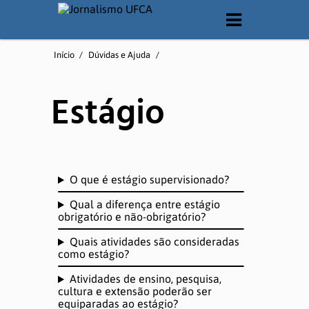
O CURSO
Início
/
Dúvidas e Ajuda
/
Apresentação
Estágio
Matriz Curricular
Documentos
Laboratórios
O que é estágio supervisionado?
Qual a diferença entre estágio
QUEM SOMOS
obrigatório e não-obrigatório?
Quais atividades são consideradas
como estágio?
Corpo Docente
Atividades de ensino, pesquisa,
cultura e extensão poderão ser
Corpo Técnico
equiparadas ao estágio?