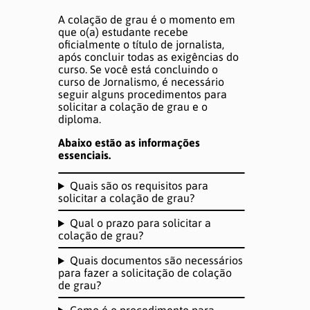
A colação de grau é o momento em
ATUALIZAÇÕES
que o(a) estudante recebe
oficialmente o título de jornalista,
após concluir todas as exigências do
curso. Se você está concluindo o
Notícias
curso de Jornalismo, é necessário
seguir alguns procedimentos para
solicitar a colação de grau e o
Informes
diploma.
Abaixo estão as informações
essenciais.
MEMÓRIA
Quais são os requisitos para
solicitar a colação de grau?
Semana de Jornalismo
Qual o prazo para solicitar a
TCCs
colação de grau?
Quais documentos são necessários
Produções
para fazer a solicitação de colação
de grau?