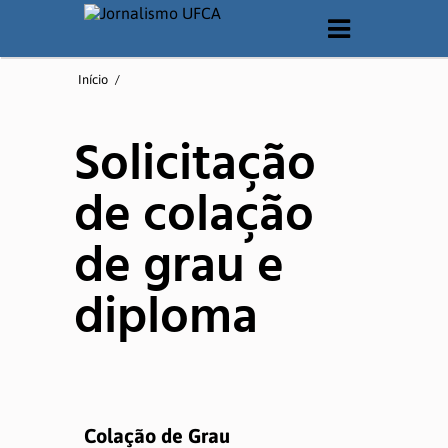
O CURSO
Início
/
Apresentação
Solicitação
Matriz Curricular
de colação
Documentos
de grau e
Laboratórios
diploma
QUEM SOMOS
Corpo Docente
Corpo Técnico
Colação de Grau